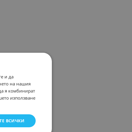
е и да
нето на нашия
 да я комбинират
ашето използване
ТЕ ВСИЧКИ