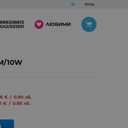
ВХОД
888308813
ЛЮБИМИ
042/651551
M/10W
46
€
/
0.90
лв.
1
€
/
0.80
лв.
И