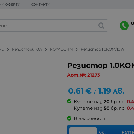
НИ ОФЕРТИ
КОНТАКТИ
0
ни
Резистори 10w
ROYAL OHM
Резистор 1.0KOM/10W
Резистор 1.0KO
Арт.№:
21273
0.61
€
1.19
лв.
/
Купете над
20
бр. по
0.
Купете над
50
бр. по
0.4
В наличност
бр.
КУП