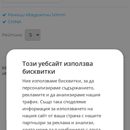
Ремъци квадратни 1x1mm
CHINA
Рейтинг:
Информация
Този уебсайт използва
Квадратен аудио ремък 1x1mm с диаметър 37mm,
бисквитки
обиколка 116mm. Audio belt.
58mm
двойно сгънат.
Ние използваме бисквитки, за да
персонализираме съдържанието,
рекламите и да анализираме нашия
трафик. Също така споделяме
информация за използването на
нашия сайт от ваша страна с нашите
партньори за реклама и анализи,
които може да я комбинират с друга