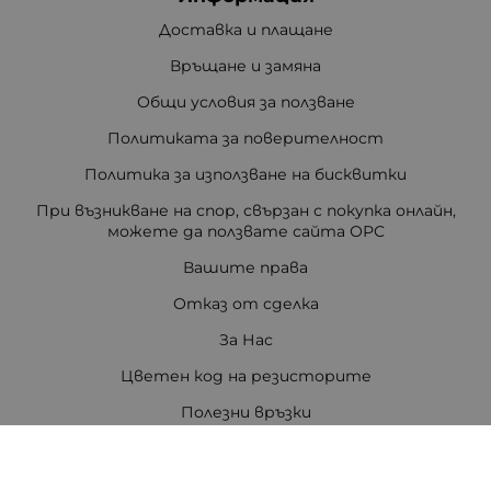
Доставка и плащане
Връщане и замяна
Общи условия за ползване
Политиката за поверителност
Политика за използване на бисквитки
При възникване на спор, свързан с покупка онлайн,
можете да ползвате сайта ОРС
Вашите права
Отказ от сделка
За Нас
Цветен код на резисторите
Полезни връзки
Карта на сайта
Контакти