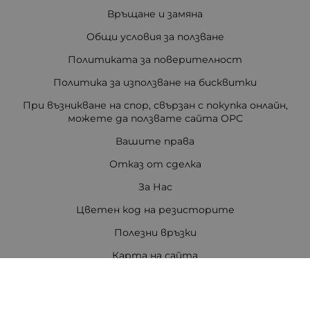
Връщане и замяна
Общи условия за ползване
Политиката за поверителност
Политика за използване на бисквитки
При възникване на спор, свързан с покупка онлайн,
можете да ползвате сайта ОРС
Вашите права
Отказ от сделка
За Нас
Цветен код на резисторите
Полезни връзки
Карта на сайта
Контакти