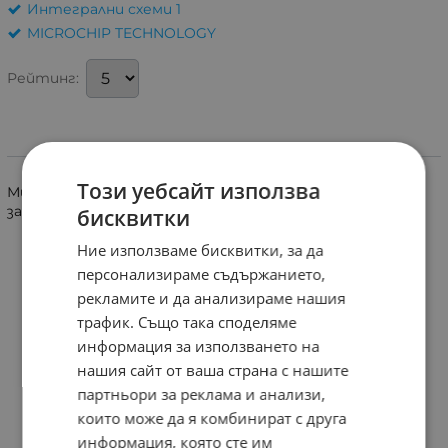
Интегрални схеми 1
MICROCHIP TECHNOLOGY
Рейтинг:
Информация
Този уебсайт използва
Микроконтролер PIC, EEPROM 128B, SRAM 64B, 20MHz
захранване 2÷5.5V корпус за SMD монтаж SO8.
бисквитки
Ние използваме бисквитки, за да
персонализираме съдържанието,
рекламите и да анализираме нашия
трафик. Също така споделяме
информация за използването на
нашия сайт от ваша страна с нашите
партньори за реклама и анализи,
които може да я комбинират с друга
информация, която сте им