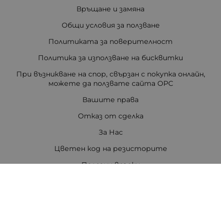
Връщане и замяна
Общи условия за ползване
Политиката за поверителност
Политика за използване на бисквитки
При възникване на спор, свързан с покупка онлайн,
можете да ползвате сайта ОРС
Вашите права
Отказ от сделка
За Нас
Цветен код на резисторите
Полезни връзки
Карта на сайта
Контакти