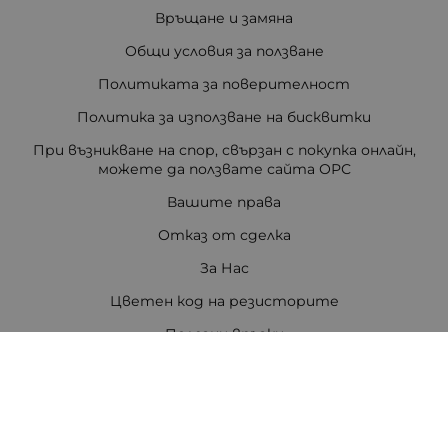
Връщане и замяна
Общи условия за ползване
Политиката за поверителност
Политика за използване на бисквитки
При възникване на спор, свързан с покупка онлайн,
можете да ползвате сайта ОРС
Вашите права
Отказ от сделка
За Нас
Цветен код на резисторите
Полезни връзки
Карта на сайта
Контакти