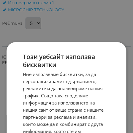
Интегрални схеми 1
MICROCHIP TECHNOLOGY
Рейтинг:
Информация
Този уебсайт използва
IC микроконтролер PIC с памет 768B, SRAM: 25B,
EEPROM 512B, 4MHz. Корпус DIP8.
бисквитки
Ние използваме бисквитки, за да
персонализираме съдържанието,
рекламите и да анализираме нашия
трафик. Също така споделяме
информация за използването на
нашия сайт от ваша страна с нашите
партньори за реклама и анализи,
които може да я комбинират с друга
информация, която сте им