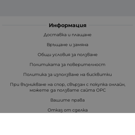
Информация
Доставка и плащане
Връщане и замяна
Общи условия за ползване
Политиката за поверителност
Политика за използване на бисквитки
При възникване на спор, свързан с покупка онлайн,
можете да ползвате сайта ОРС
Вашите права
Отказ от сделка
За Нас
Цветен код на резисторите