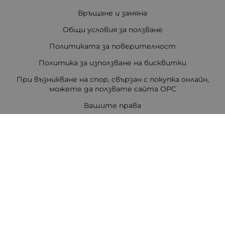
Връщане и замяна
Общи условия за ползване
Политиката за поверителност
Политика за използване на бисквитки
При възникване на спор, свързан с покупка онлайн,
можете да ползвате сайта ОРС
Вашите права
Отказ от сделка
За Нас
Цветен код на резисторите
Полезни връзки
Карта на сайта
Контакти