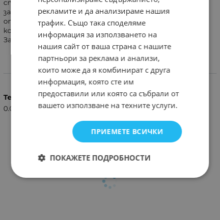
стойност,
рекламите и да анализираме нашия
за да се увеличи усилването. Динамиката се определя
от
трафик. Също така споделяме
кондензатора С3.
информация за използването на
Захранващо напрежение - от 9 до 15V.
нашия сайт от ваша страна с нашите
партньори за реклама и анализи,
които може да я комбинират с друга
Характеристики
информация, която сте им
предоставили или която са събрали от
Тегло (кг.)
вашето използване на техните услуги.
0.03
ПРИЕМЕТЕ ВСИЧКИ
ПОКАЖЕТЕ ПОДРОБНОСТИ