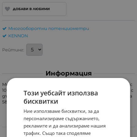
ДОБАВИ В ЛЮБИМИ
Многооборотни потенциометри
KENNON
Рейтинг:
Информация
Многооборотен потенциометър WXD3-13 47kOm 2W с
10 оборота. Диаметър 20mm, дължина 36mm, ос 4mm с
Този уебсайт използва
дължина 12mm. Монтажен размер 8mm. Обща дължина
бисквитки
58mm.
Ние използваме бисквитки, за да
персонализираме съдържанието,
рекламите и да анализираме нашия
Характеристики
трафик. Също така споделяме