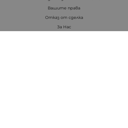
Вашите права
Отказ от сделка
За Нас
Цветен код на резисторите
Полезни връзки
Карта на сайта
Контакти
Контакти
ПЕТРОВ ЕЛЕКТРОНИКА ЕООД
Стара Загора 6000
бул. Цар Симеон Велики 80, ет.3
Телефон:
0888308813
/
042/651551
/
0875111671
/
0887740434
E-mail:
office:at:tpetrov.com
Работно време:
Понеделник - Петък: 09.00ч. - 18.30ч.