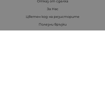
Отказ от сделка
За Нас
Цветен код на резисторите
Полезни връзки
Карта на сайта
Контакти
Контакти
ПЕТРОВ ЕЛЕКТРОНИКА ЕООД
Стара Загора 6000
бул. Цар Симеон Велики 80, ет.3
Телефон:
0888308813
/
042/651551
/
0875111671
/
0887740434
E-mail:
office:at:tpetrov.com
Работно време:
Понеделник - Петък: 09.00ч. - 18.30ч.
Събота: 09.30ч. - 16.00ч.
В събота не се изпращат пратки с куриер.
Неделя: Почивен ден