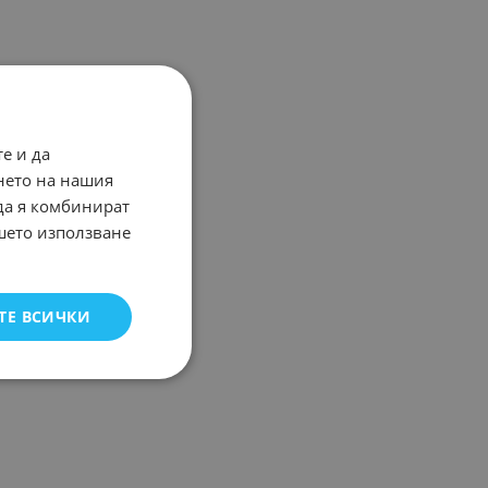
е и да
нето на нашия
 да я комбинират
ашето използване
ТЕ ВСИЧКИ