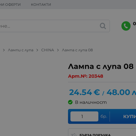
НИ ОФЕРТИ
КОНТАКТИ
0
и
Лампи с лупа
CHINA
Лампа с лупа 08
Лампа с лупа 08
Арт.№:
20348
24.54
€
48.00
л
/
В наличност
бр.
КУП
БЪРЗА ПОРЪЧКА