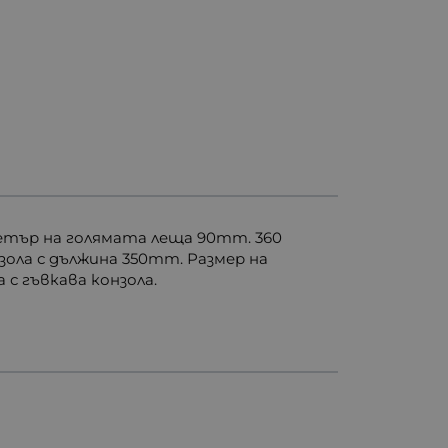
метър на голямата леща 90mm. 360
зола с дължина 350mm. Размер на
с гъвкава конзола.