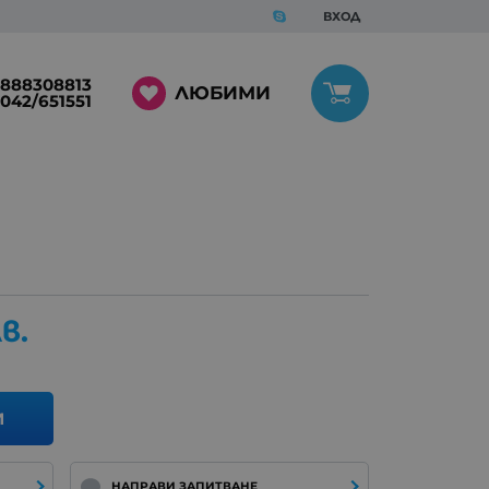
ВХОД
888308813
ЛЮБИМИ
042/651551
в.
И
НАПРАВИ ЗАПИТВАНЕ