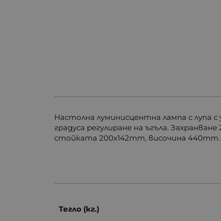
Настолна луминисцентна лампа с лупа с
градуса регулиране на ъгъла. Захранван
стойката 200x142mm, височина 440mm. К
Тегло (кг.)