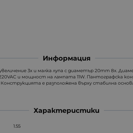
Информация
 увеличение 3x и малка лупа с диаметър 20mm 8x. Диа
е 220VAC и мощност на лампата 11W. Пантографска кон
онструкцията е разположена върху стабилна основа 
Характеристики
1.55