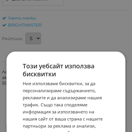
Лампи малки
BRIGHTMASTER
Рейтинг:
Информация
Този уебсайт използва
Лампа 6V 150mA 10lm със стъклен балон T1 1/4 и с
бисквитки
аксиални изводи. Размери 20x4mm. Време на работа
Ние използваме бисквитки, за да
5000ч.
персонализираме съдържанието,
рекламите и да анализираме нашия
трафик. Също така споделяме
информация за използването на
нашия сайт от ваша страна с нашите
партньори за реклама и анализи,