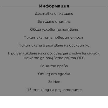
Информация
Доставка и плащане
Връщане и замяна
Общи условия за ползване
Политиката за поверителност
Политика за използване на бисквитки
При възникване на спор, свързан с покупка онлайн,
можете да ползвате сайта ОРС
Вашите права
Отказ от сделка
За Нас
Цветен код на резисторите
Полезни връзки
Карта на сайта