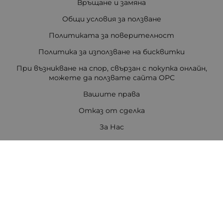
Връщане и замяна
Общи условия за ползване
Политиката за поверителност
Политика за използване на бисквитки
При възникване на спор, свързан с покупка онлайн,
можете да ползвате сайта ОРС
Вашите права
Отказ от сделка
За Нас
Цветен код на резисторите
Полезни връзки
Карта на сайта
Контакти
Контакти