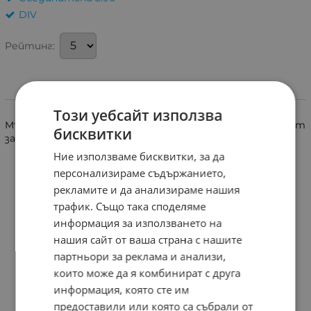
DIV
Рейтинг:
Информация
Този уебсайт използва
Мъжки куплунг, съединител с 5 извода с растер 3.96mm
бисквитки
за номинално напрежение 250V и номинален ток 7A.
Ние използваме бисквитки, за да
персонализираме съдържанието,
рекламите и да анализираме нашия
трафик. Също така споделяме
информация за използването на
нашия сайт от ваша страна с нашите
партньори за реклама и анализи,
които може да я комбинират с друга
информация, която сте им
предоставили или която са събрали от