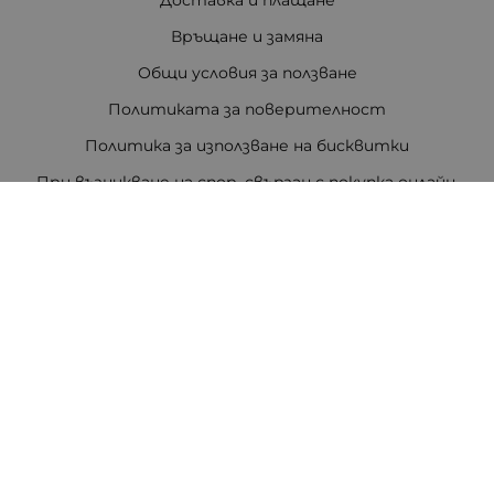
Доставка и плащане
Връщане и замяна
Общи условия за ползване
Политиката за поверителност
Политика за използване на бисквитки
При възникване на спор, свързан с покупка онлайн,
можете да ползвате сайта ОРС
Вашите права
Отказ от сделка
За Нас
Цветен код на резисторите
Полезни връзки
Карта на сайта
Контакти