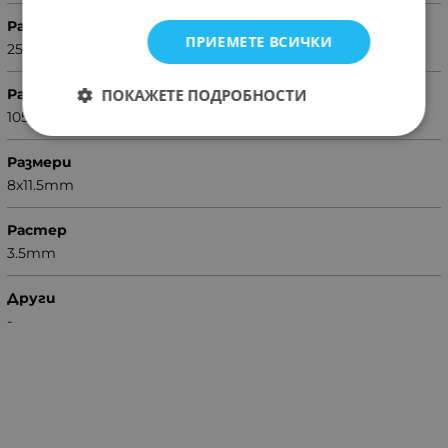
Раб. напрежение (V)
ПРИЕМЕТЕ ВСИЧКИ
25
Раб. темература (°C)
ПОКАЖЕТЕ ПОДРОБНОСТИ
105
Размери
8x11.5mm
Растер
3.5mm
Други
-