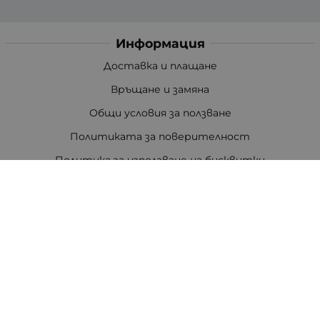
Информация
Доставка и плащане
Връщане и замяна
Общи условия за ползване
Политиката за поверителност
Политика за използване на бисквитки
При възникване на спор, свързан с покупка онлайн,
можете да ползвате сайта ОРС
Вашите права
Отказ от сделка
За Нас
Цветен код на резисторите
Полезни връзки