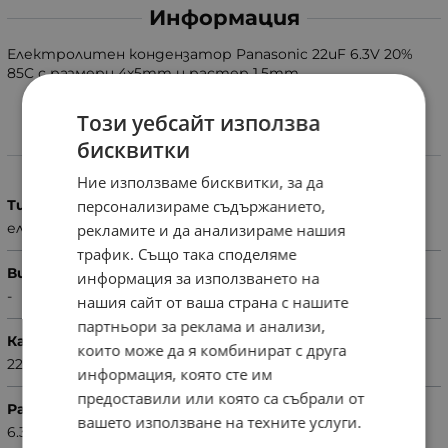
Информация
Електролитен кондензатор Panasonic 22uF 6.3V 20%
85C с размери 4x5mm и растер 1.5mm.
Този уебсайт използва
бисквитки
Характеристики
Ние използваме бисквитки, за да
Тип
персонализираме съдържанието,
електролитен
рекламите и да анализираме нашия
трафик. Също така споделяме
Вид
информация за използването на
-
нашия сайт от ваша страна с нашите
партньори за реклама и анализи,
Капацитет
които може да я комбинират с друга
22uF
информация, която сте им
предоставили или която са събрали от
Раб. напрежение (V)
вашето използване на техните услуги.
6.3