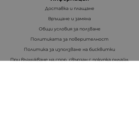
Доставка и плащане
Връщане и замяна
Общи условия за ползване
Политиката за поверителност
Политика за използване на бисквитки
При възникване на спор, свързан с покупка онлайн,
можете да ползвате сайта ОРС
Вашите права
Отказ от сделка
За Нас
Цветен код на резисторите
Полезни връзки
Карта на сайта
Контакти