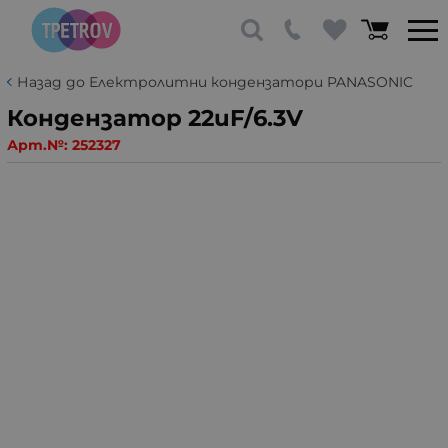
Назад до Електролитни кондензатори PANASONIC
Кондензатор 22uF/6.3V
Арт.№:
252327