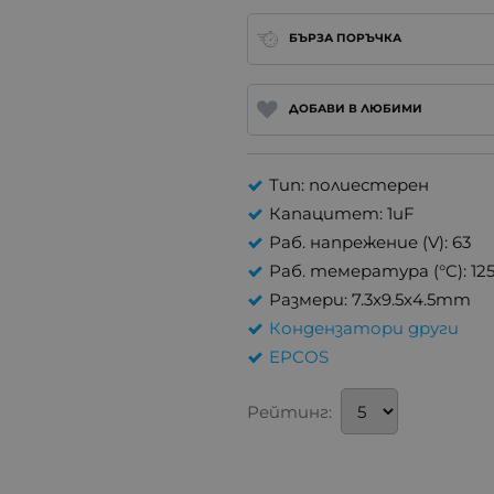
БЪРЗА ПОРЪЧКА
ДОБАВИ В ЛЮБИМИ
Тип: полиестерен
Капацитет: 1uF
Раб. напрежение (V): 63
Раб. темература (°C): 12
Размери: 7.3x9.5x4.5mm
Кондензатори други
EPCOS
Рейтинг: