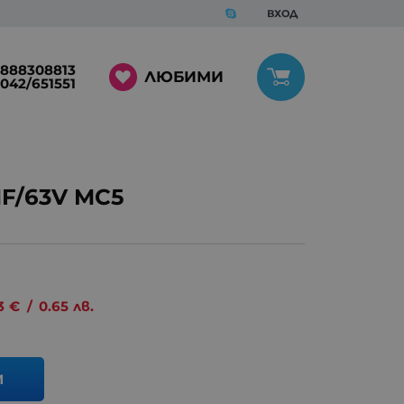
ВХОД
888308813
ЛЮБИМИ
042/651551
F/63V MC5
3
€
/
0.65
лв.
И