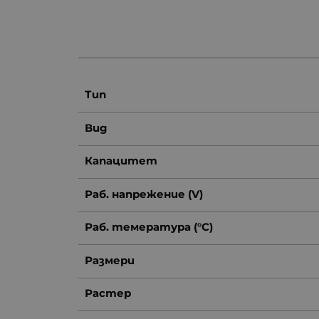
Тип
Вид
Капацитет
Раб. напрежение (V)
Раб. темература (°C)
Размери
Растер