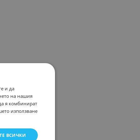
е и да
нето на нашия
 да я комбинират
ашето използване
ТЕ ВСИЧКИ