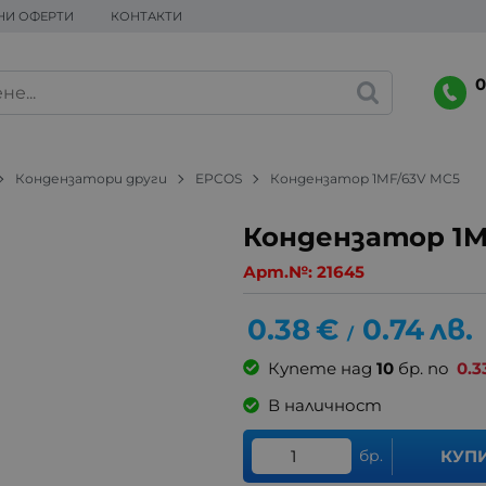
НИ ОФЕРТИ
КОНТАКТИ
0
Кондензатори други
EPCOS
Кондензатор 1MF/63V MC5
Кондензатор 1M
Арт.№:
21645
0.38
€
0.74
лв.
/
Купете над
10
бр. по
0.3
В наличност
бр.
КУП