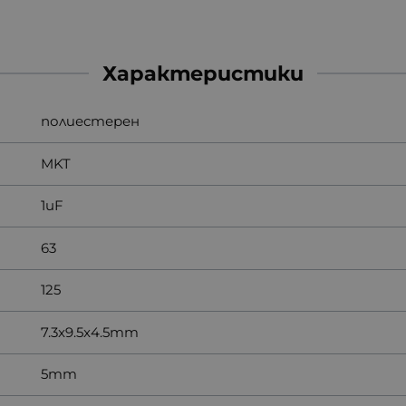
Характеристики
полиестерен
MKT
1uF
63
125
7.3x9.5x4.5mm
5mm