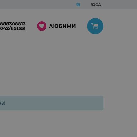
ВХОД
888308813
ЛЮБИМИ
042/651551
е!