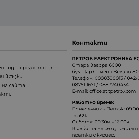
Контакти
ПЕТРОВ ЕЛЕКТРОНИКА Е
Стара Загора 6000
н код на резисторите
бул. Цар Симеон Велики 80
ни връзки
Телефон:
0888308813
/
042/6
0875111671
/
0887740434
 на сайта
E-mail:
office:at:tpetrov.com
акти
Работно време:
Понеделник - Петък: 09.00ч
18.30ч.
Събота: 09.30ч. - 16.00ч.
В събота не се изпращат
пратки с куриер.