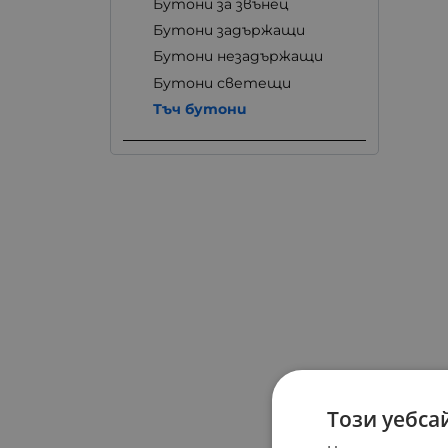
Бутони за звънец
Бутони задържащи
Бутони незадържащи
Бутони светещи
Тъч бутони
Този уебса