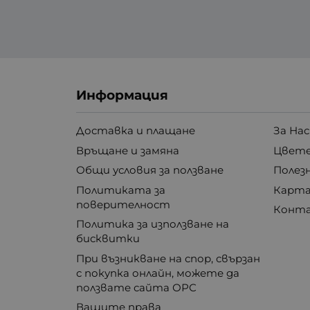
Информация
Доставка и плащане
За Нас
Връщане и замяна
Цвете
Общи условия за ползване
Полез
Политиката за
Карта
поверителност
Конт
Политика за използване на
бисквитки
При възникване на спор, свързан
с покупка онлайн, можете да
ползвате сайта ОРС
Вашите права