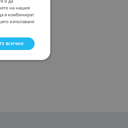
е и да
нето на нашия
 да я комбинират
ашето използване
ТЕ ВСИЧКИ