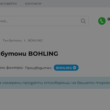
НИ ОФЕРТИ
КОНТАКТИ
0
Тъч бутони
BOHLING
 бутони BOHLING
ани филтри:
Производител:
BOHLING
а намерени продукти отговарящи на Вашето търсен