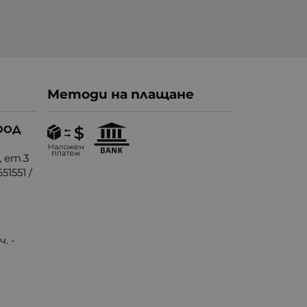
Методи на плащане
ООД
, ет.3
51551
/
. -