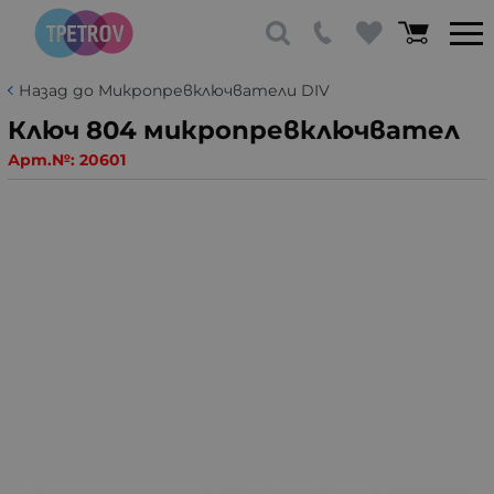
Назад до Микропревключватели DIV
Ключ 804 микропревключвател
Арт.№:
20601