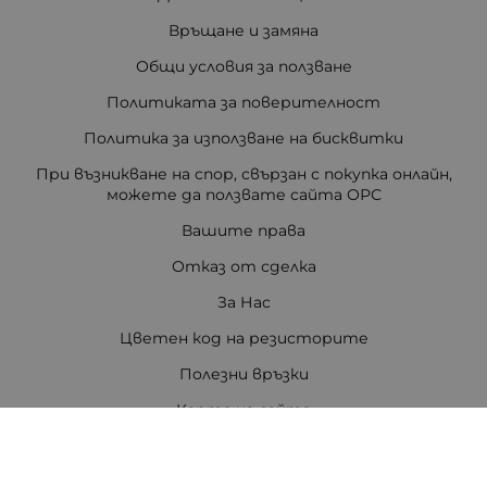
Връщане и замяна
Общи условия за ползване
Политиката за поверителност
Политика за използване на бисквитки
При възникване на спор, свързан с покупка онлайн,
можете да ползвате сайта ОРС
Вашите права
Отказ от сделка
За Нас
Цветен код на резисторите
Полезни връзки
Карта на сайта
Контакти