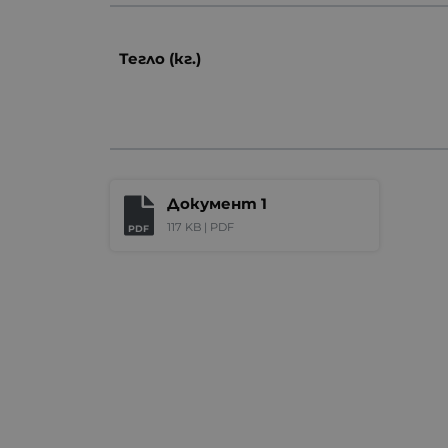
Тегло (кг.)
Документ 1
117 KB |
PDF
PDF