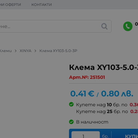
НИ ОФЕРТИ
КОНТАКТИ
0
Клеми
XINYA
Клема XY103-5.0-3P
Клема XY103-5.0
Арт.№:
251501
0.41
€
0.80
лв.
/
Купете над
10
бр. по
0.3
Купете над
25
бр. по
0.2
В наличност
бр.
КУП