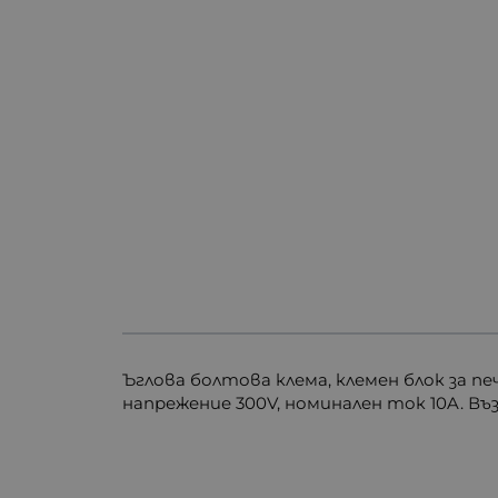
Ъглова болтова клема, клемен блок за пе
напрежение 300V, номинален ток 10A. Въ