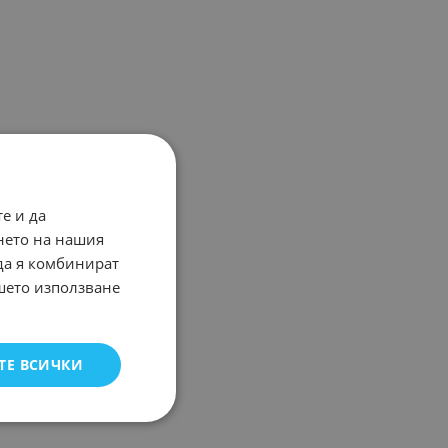
е и да
нето на нашия
 да я комбинират
ашето използване
ТЕ ВСИЧКИ