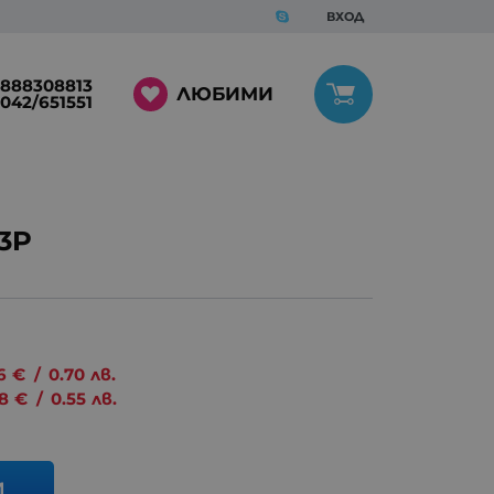
ВХОД
888308813
ЛЮБИМИ
042/651551
-3P
6
€
/
0.70
лв.
8
€
/
0.55
лв.
И