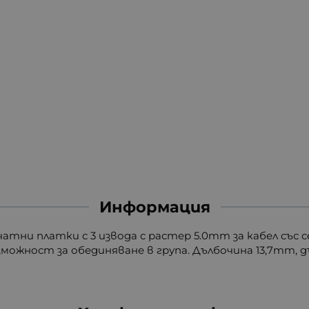
Информация
чатни платки с 3 извода с растер 5.0mm за кабел със 
зможност за обединяване в група. Дълбочина 13,7mm, д