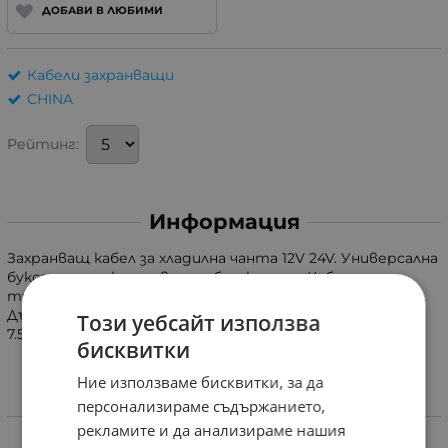
ДОБАВИ В ЛЮБИМИ
Кабели захранващи
CHINA
Рейтинг:
Информация
Захранващ кабел за хладилна чанта 12V 24V. Универсална
букса за запалка на автомобил, камион. Кабел за
туристически хладилник с DC конектор с
ляв плюс
.
Дължина 4м. Букса с размери 13.5x7.4mm и с растер
Този уебсайт използва
7.5mm. Предпазител 10A.
бисквитки
Ние използваме бисквитки, за да
персонализираме съдържанието,
Характеристики
рекламите и да анализираме нашия