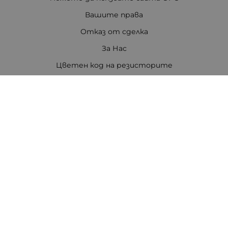
Вашите права
Отказ от сделка
За Нас
Цветен код на резисторите
Полезни връзки
Карта на сайта
Контакти
Контакти
ПЕТРОВ ЕЛЕКТРОНИКА ЕООД
Стара Загора 6000
бул. Цар Симеон Велики 80, ет.3
Телефон:
0888308813
/
042/651551
/
0875111671
/
0887740434
E-mail:
office:at:tpetrov.com
Работно време:
Понеделник - Петък: 09.00ч. - 18.30ч.