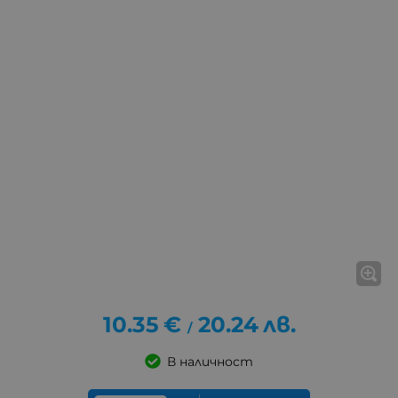
10.35
€
20.24
лв.
/
В наличност