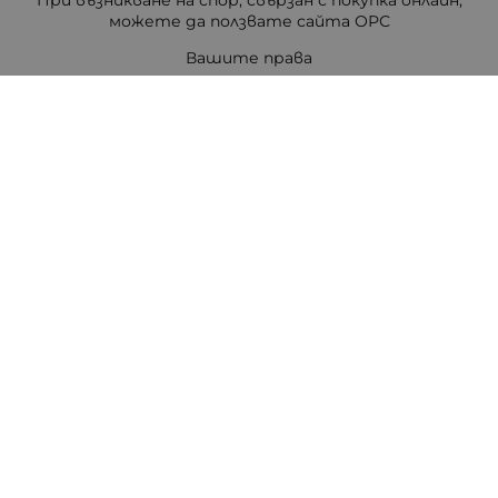
При възникване на спор, свързан с покупка онлайн,
можете да ползвате сайта ОРС
Вашите права
Отказ от сделка
За Нас
Цветен код на резисторите
Полезни връзки
Карта на сайта
Контакти
Контакти
ПЕТРОВ ЕЛЕКТРОНИКА ЕООД
Стара Загора 6000
бул. Цар Симеон Велики 80, ет.3
Телефон:
0888308813
/
042/651551
/
0875111671
/
0887740434
E-mail:
office:at:tpetrov.com