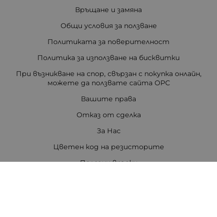
Връщане и замяна
Общи условия за ползване
Политиката за поверителност
Политика за използване на бисквитки
При възникване на спор, свързан с покупка онлайн,
можете да ползвате сайта ОРС
Вашите права
Отказ от сделка
За Нас
Цветен код на резисторите
Полезни връзки
Карта на сайта
Контакти