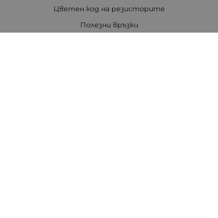
Цветен код на резисторите
Полезни връзки
Карта на сайта
Контакти
Контакти
ПЕТРОВ ЕЛЕКТРОНИКА ЕООД
Стара Загора 6000
бул. Цар Симеон Велики 80, ет.3
Телефон:
0888308813
/
042/651551
/
0875111671
/
0887740434
E-mail:
office:at:tpetrov.com
Работно време:
Понеделник - Петък: 09.00ч. - 18.30ч.
Събота: 09.30ч. - 16.00ч.
В събота не се изпращат пратки с куриер.
Неделя: Почивен ден
Методи на плащане