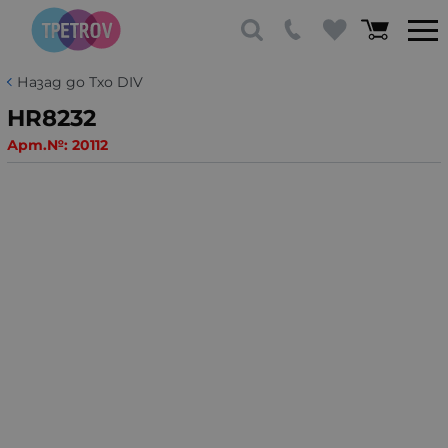
Назад до Тхо DIV
HR8232
Арт.№:
20112