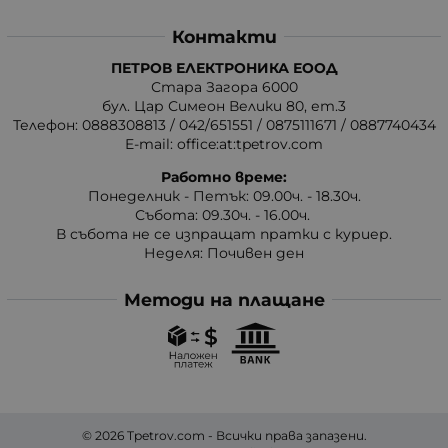
Контакти
ПЕТРОВ ЕЛЕКТРОНИКА ЕООД
Стара Загора 6000
бул. Цар Симеон Велики 80, ет.3
Телефон:
0888308813
/
042/651551
/
0875111671
/
0887740434
E-mail:
office:at:tpetrov.com
Работно време:
Понеделник - Петък: 09.00ч. - 18.30ч.
Събота: 09.30ч. - 16.00ч.
В събота не се изпращат пратки с куриер.
Неделя: Почивен ден
Методи на плащане
© 2026
Tpetrov.com
- Всички права запазени.