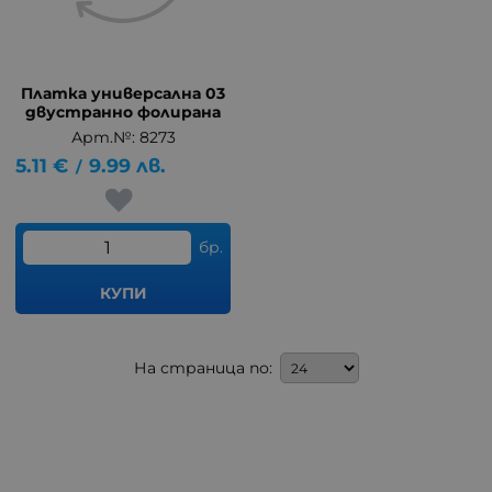
Платка универсална 03
двустранно фолирана
Арт.№: 8273
5.11
€
9.99
лв.
/
бр.
КУПИ
На страница по: