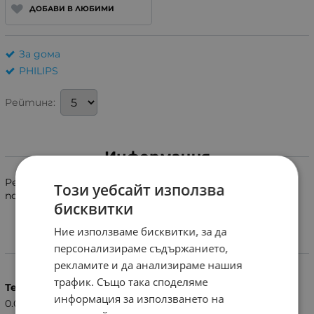
ДОБАВИ В ЛЮБИМИ
За дома
PHILIPS
Рейтинг:
Информация
Регулируем гребен приставка за машинки за
Този уебсайт използва
подстригване Philips.
бисквитки
Ние използваме бисквитки, за да
персонализираме съдържанието,
Характеристики
рекламите и да анализираме нашия
трафик. Също така споделяме
Тегло (кг.)
информация за използването на
0.05