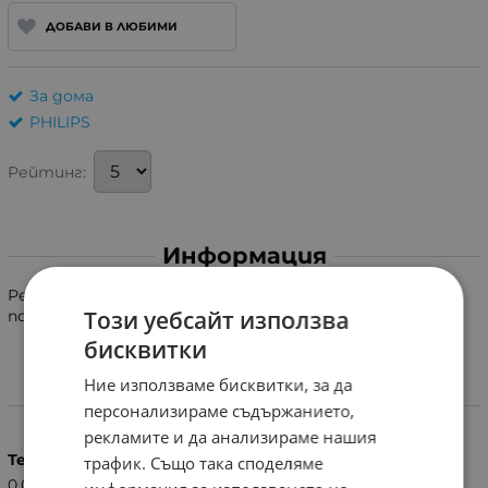
ДОБАВИ В ЛЮБИМИ
За дома
PHILIPS
Рейтинг:
Информация
Регулируем гребен приставка за машинки за
Този уебсайт използва
подстригване Philips.
бисквитки
Ние използваме бисквитки, за да
Характеристики
персонализираме съдържанието,
рекламите и да анализираме нашия
Тегло (кг.)
трафик. Също така споделяме
0.05