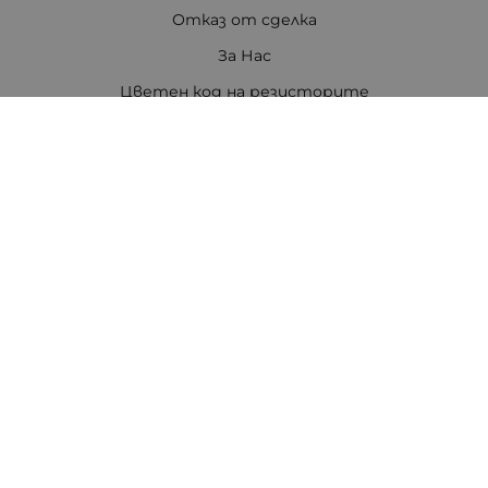
Отказ от сделка
За Нас
Цветен код на резисторите
Полезни връзки
Карта на сайта
Контакти
Контакти
ПЕТРОВ ЕЛЕКТРОНИКА ЕООД
Стара Загора 6000
бул. Цар Симеон Велики 80, ет.3
Телефон:
0888308813
/
042/651551
/
0875111671
/
0887740434
E-mail:
office:at:tpetrov.com
Работно време:
Понеделник - Петък: 09.00ч. - 18.30ч.
Събота: 09.30ч. - 16.00ч.
В събота не се изпращат пратки с куриер.