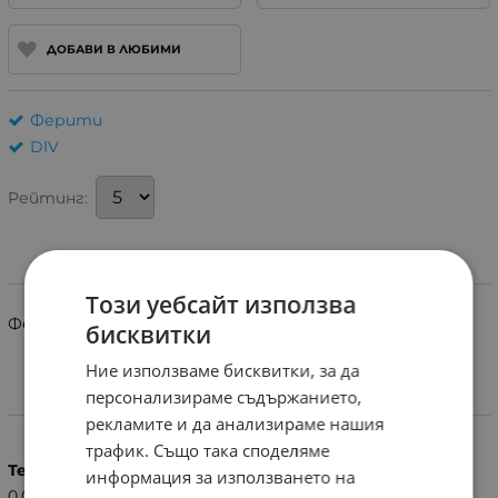
ДОБАВИ В ЛЮБИМИ
Ферити
DIV
Рейтинг:
Информация
Този уебсайт използва
Феритен пръстен 7.3x2x2mm
бисквитки
Ние използваме бисквитки, за да
персонализираме съдържанието,
Характеристики
рекламите и да анализираме нашия
трафик. Също така споделяме
Тегло (кг.)
информация за използването на
0.01