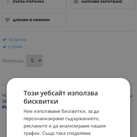
БЪРЗА ПОРЪЧКА
НАПРАВИ ЗАПИТВАНЕ
ДОБАВИ В ЛЮБИМИ
За дома
CHINA
Рейтинг:
Информация
Този уебсайт използва
Чип, жетон, ключодържател за кодова брава с размери
бисквитки
36x30x7mm. RFID 125kHz.
Позволява само четене.
Различни цветове.
Ние използваме бисквитки, за да
персонализираме съдържанието,
рекламите и да анализираме нашия
Характеристики
трафик. Също така споделяме