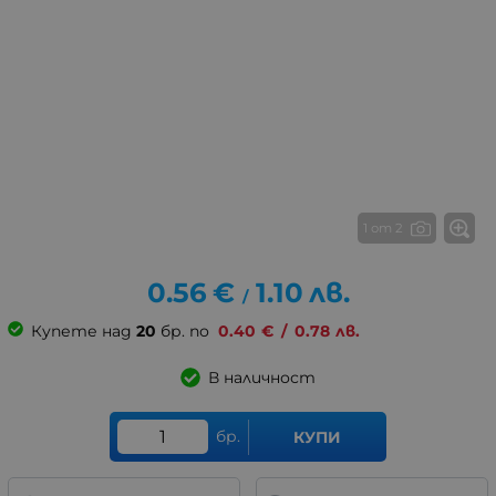
1 от 2
0.56
€
1.10
лв.
/
Купете над
20
бр. по
0.40
€
/
0.78
лв.
В наличност
бр.
КУПИ