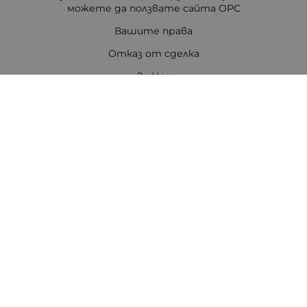
можете да ползвате сайта ОРС
Вашите права
Отказ от сделка
За Нас
Цветен код на резисторите
Полезни връзки
Карта на сайта
Контакти
Контакти
ПЕТРОВ ЕЛЕКТРОНИКА ЕООД
Стара Загора 6000
бул. Цар Симеон Велики 80, ет.3
Телефон:
0888308813
/
042/651551
/
0875111671
/
0887740434
E-mail:
office:at:tpetrov.com
Работно време: