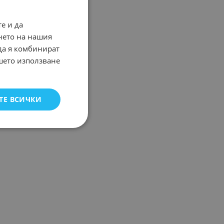
е и да
нето на нашия
 да я комбинират
ашето използване
ТЕ ВСИЧКИ