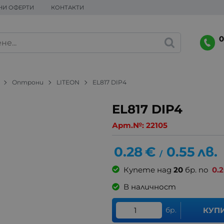
НИ ОФЕРТИ
КОНТАКТИ
0
Оптрони
LITEON
EL817 DIP4
EL817 DIP4
Арт.№:
22105
0.28
€
0.55
лв.
/
Купете над
20
бр. по
0.
В наличност
бр.
КУП