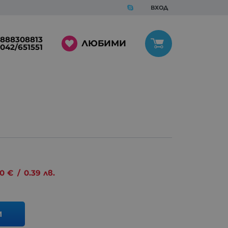
ВХОД
888308813
ЛЮБИМИ
042/651551
20
€
/
0.39
лв.
И