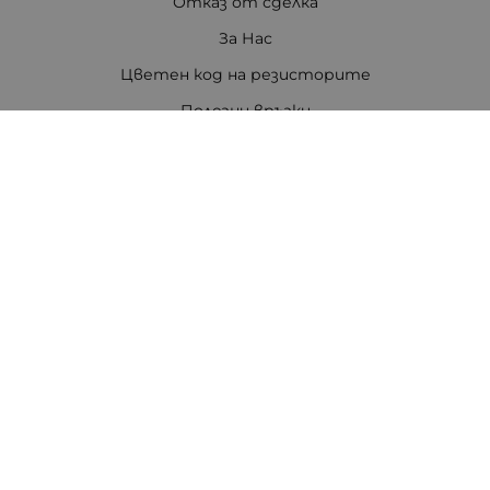
Отказ от сделка
За Нас
Цветен код на резисторите
Полезни връзки
Карта на сайта
Контакти
Контакти
ПЕТРОВ ЕЛЕКТРОНИКА ЕООД
Стара Загора 6000
бул. Цар Симеон Велики 80, ет.3
Телефон:
0888308813
/
042/651551
/
0875111671
/
0887740434
E-mail:
office:at:tpetrov.com
Работно време:
Понеделник - Петък: 09.00ч. - 18.30ч.
Събота: 09.30ч. - 16.00ч.
В събота не се изпращат пратки с куриер.
Неделя: Почивен ден