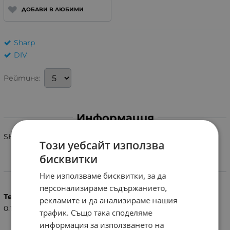
ДОБАВИ В ЛЮБИМИ
Sharp
DIV
Рейтинг:
Информация
SHARP G-0346 RC
Този уебсайт използва
бисквитки
Характеристики
Ние използваме бисквитки, за да
персонализираме съдържанието,
Тегло (кг.)
рекламите и да анализираме нашия
0.10
трафик. Също така споделяме
информация за използването на