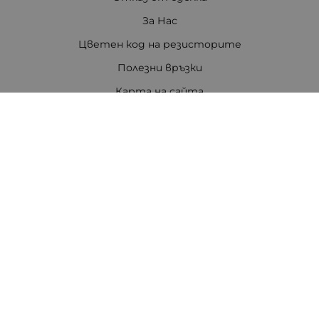
За Нас
Цветен код на резисторите
Полезни връзки
Карта на сайта
Контакти
Контакти
ПЕТРОВ ЕЛЕКТРОНИКА ЕООД
Стара Загора 6000
бул. Цар Симеон Велики 80, ет.3
Телефон:
0888308813
/
042/651551
/
0875111671
/
0887740434
E-mail:
office:at:tpetrov.com
Работно време:
Понеделник - Петък: 09.00ч. - 18.30ч.
Събота: 09.30ч. - 16.00ч.
В събота не се изпращат пратки с куриер.
Неделя: Почивен ден