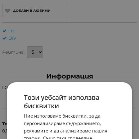
ДОБАВИ В ЛЮБИМИ
Lg
DIV
Рейтинг:
Информация
LG P018C RC
Този уебсайт използва
бисквитки
Характеристики
Ние използваме бисквитки, за да
персонализираме съдържанието,
Тегло (кг.)
рекламите и да анализираме нашия
0.10
трафик. Също така споделяме