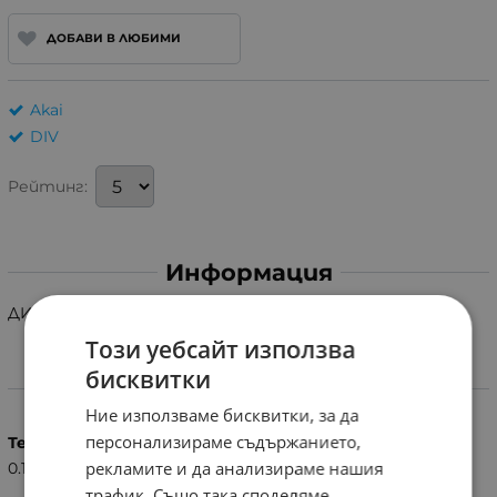
ДОБАВИ В ЛЮБИМИ
Akai
DIV
Рейтинг:
Информация
ДИСТАНЦИОННО УПРАВЛЕНИЕ ЗА AKAI RC-Z101
Този уебсайт използва
бисквитки
Характеристики
Ние използваме бисквитки, за да
персонализираме съдържанието,
Тегло (кг.)
рекламите и да анализираме нашия
0.10
трафик. Също така споделяме