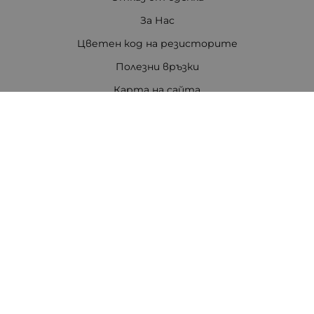
За Нас
Цветен код на резисторите
Полезни връзки
Карта на сайта
Контакти
Контакти
ПЕТРОВ ЕЛЕКТРОНИКА ЕООД
Стара Загора 6000
бул. Цар Симеон Велики 80, ет.3
Телефон:
0888308813
/
042/651551
/
0875111671
/
0887740434
E-mail:
office:at:tpetrov.com
Работно време:
Понеделник - Петък: 09.00ч. - 18.30ч.
Събота: 09.30ч. - 16.00ч.
В събота не се изпращат пратки с куриер.
Неделя: Почивен ден