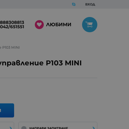
ВХОД
888308813
ЛЮБИМИ
042/651551
 P103 MINI
правление P103 MINI
И
НАПРАВИ ЗАПИТВАНЕ