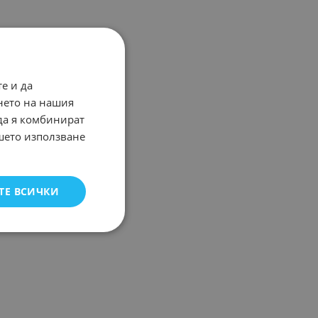
е и да
нето на нашия
 да я комбинират
ашето използване
ТЕ ВСИЧКИ