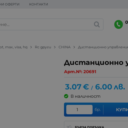
НИ ОФЕРТИ
КОНТАКТИ
0
ot, max, visa, hq
Rc други
CHINA
Дистанционно управление
Дистанционно у
Арт.№:
20691
3.07
€
6.00
лв.
/
В наличност
бр.
КУП
БЪРЗА ПОРЪЧКА