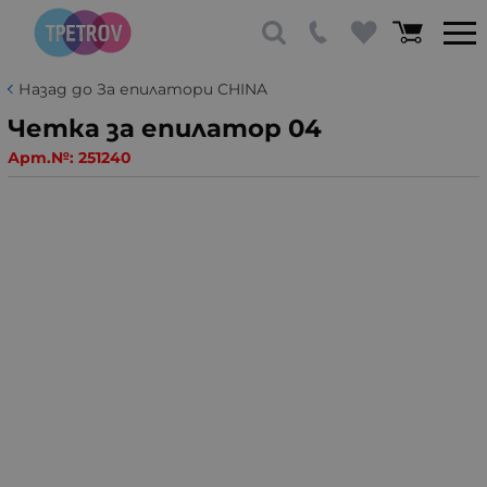
Назад до За епилатори CHINA
Четка за епилатор 04
Арт.№:
251240