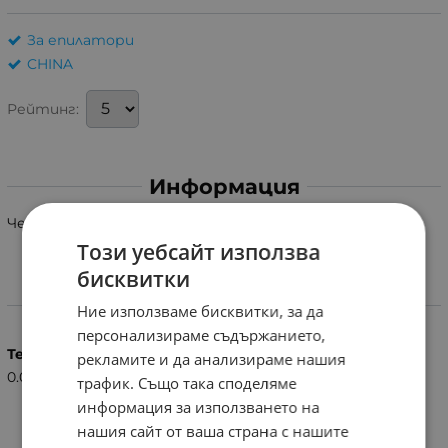
За епилатори
CHINA
Рейтинг:
Информация
Четка за почистване на епилатор и тример PHILIPS.
Този уебсайт използва
бисквитки
Характеристики
Ние използваме бисквитки, за да
персонализираме съдържанието,
Тегло (кг.)
рекламите и да анализираме нашия
0.01
трафик. Също така споделяме
информация за използването на
нашия сайт от ваша страна с нашите