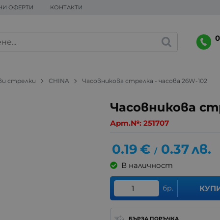
НИ ОФЕРТИ
КОНТАКТИ
0
ви стрелки
CHINA
Часовникова стрелка - часова 26W-102
Часовникова стр
Арт.№:
251707
0.19
€
0.37
лв.
/
В наличност
бр.
КУП
БЪРЗА ПОРЪЧКА