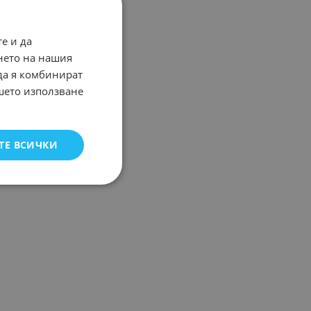
е и да
нето на нашия
 да я комбинират
ашето използване
ТЕ ВСИЧКИ