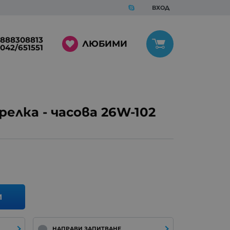
ВХОД
888308813
ЛЮБИМИ
042/651551
елка - часова 26W-102
И
НАПРАВИ ЗАПИТВАНЕ