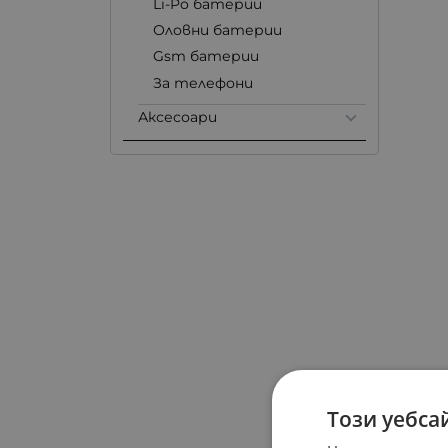
Li-Po батерии
Оловни батерии
Gsm батерии
За телефони
Аксесоари
Този уебса