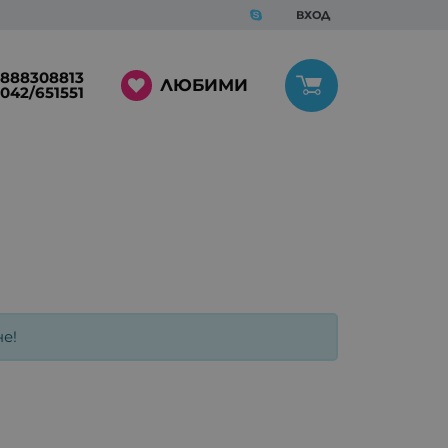
ВХОД
888308813
ЛЮБИМИ
042/651551
е!