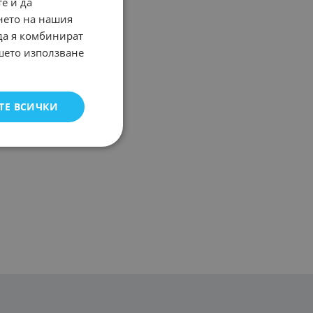
е и да
нето на нашия
 да я комбинират
ашето използване
ТЕ ВСИЧКИ