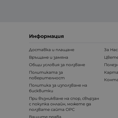
Информация
Доставка и плащане
За Нас
Връщане и замяна
Цвете
Общи условия за ползване
Полез
Политиката за
Карта
поверителност
Конт
Политика за използване на
бисквитки
При възникване на спор, свързан
с покупка онлайн, можете да
ползвате сайта ОРС
Вашите права