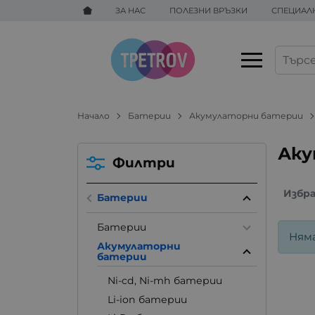
ЗА НАС
ПОЛЕЗНИ ВРЪЗКИ
СПЕЦИАЛ
Начало
Батерии
Акумулаторни батерии
Аку
Филтри
Избр
Батерии
Батерии
Ням
Акумулаторни
батерии
Ni-cd, Ni-mh батерии
Li-ion батерии