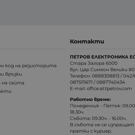
Контакти
ПЕТРОВ ЕЛЕКТРОНИКА Е
Стара Загора 6000
н код на резисторите
бул. Цар Симеон Велики 80
ни връзки
Телефон:
0888308813
/
042/6
0875111671
/
0887740434
 на сайта
E-mail:
office:at:tpetrov.com
акти
Работно време:
Понеделник - Петък: 09.00ч
18.30ч.
Събота: 09.30ч. - 16.00ч.
В събота не се изпращат
пратки с куриер.