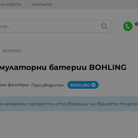
НИ ОФЕРТИ
КОНТАКТИ
0
BOHLING
мулаторни батерии BOHLING
ани филтри:
Производител:
BOHLING
а намерени продукти отговарящи на Вашето търсен