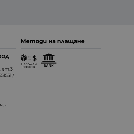
Методи на плащане
ООД
, ет.3
51551
/
. -