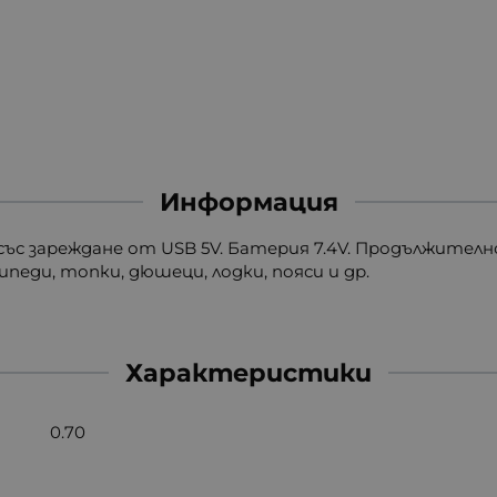
Информация
с зареждане от USB 5V. Батерия 7.4V. Продължително
педи, топки, дюшеци, лодки, пояси и др.
Характеристики
0.70