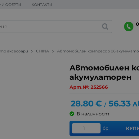
НИ ОФЕРТИ
КОНТАКТИ
0
то аксесоари
CHINA
Автомобилен компресор 06 акумулат
Автомобилен к
акумулаторен
Арт.№:
252566
28.80
€
56.33
л
/
В наличност
бр.
КУП