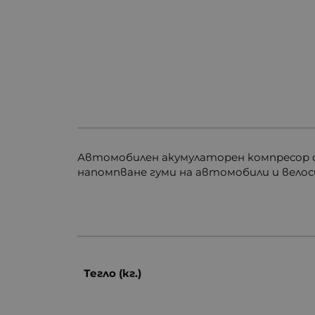
Автомобилен акумулаторен компресор съ
напомпване гуми на автомобили и велоси
Тегло (кг.)