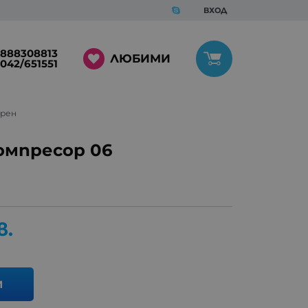
ВХОД
888308813
ЛЮБИМИ
042/651551
орен
омпресор 06
в.
И