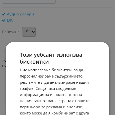
Аудио ролери
DIV
Рейтинг:
Информация
Този уебсайт използва
бисквитки
Тонролка с диаметър 10.2mm, височина 6.5mm и ос
1.5mm.
Ние използваме бисквитки, за да
персонализираме съдържанието,
рекламите и да анализираме нашия
трафик. Също така споделяме
информация за използването на
нашия сайт от ваша страна с нашите
партньори за реклама и анализи,
които може да я комбинират с друга