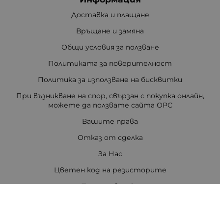
Доставка и плащане
Връщане и замяна
Общи условия за ползване
Политиката за поверителност
Политика за използване на бисквитки
При възникване на спор, свързан с покупка онлайн,
можете да ползвате сайта ОРС
Вашите права
Отказ от сделка
За Нас
Цветен код на резисторите
Полезни връзки
Карта на сайта
Контакти