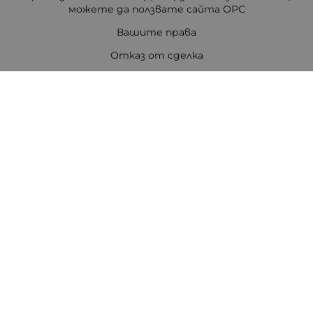
можете да ползвате сайта ОРС
Вашите права
Отказ от сделка
За Нас
Цветен код на резисторите
Полезни връзки
Карта на сайта
Контакти
Контакти
ПЕТРОВ ЕЛЕКТРОНИКА ЕООД
Стара Загора 6000
бул. Цар Симеон Велики 80, ет.3
Телефон:
0888308813
/
042/651551
/
0875111671
/
0887740434
E-mail:
office:at:tpetrov.com
Работно време: