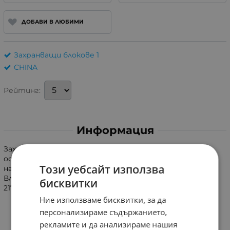
ДОБАВИ В ЛЮБИМИ
Захранващи блокове 1
CHINA
Рейтинг:
Информация
Захранващ блок, драйвер за светодиодно LED
осветление. Входно напрежение 176...264VAC, изходно
Този уебсайт използва
напрежение 24VDC, изходен ток 6.25A.
Влагозащитеност IP20. Ефективност 85%. Размери
бисквитки
217x53x23mm.
Ние използваме бисквитки, за да
персонализираме съдържанието,
рекламите и да анализираме нашия
Характеристики