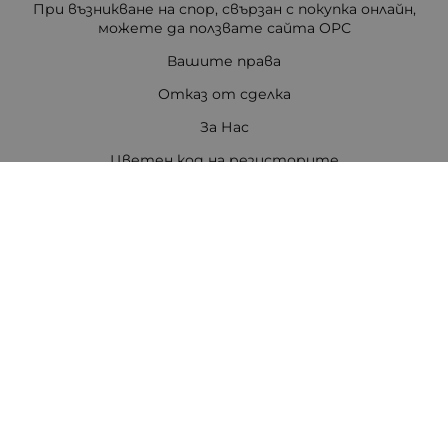
При възникване на спор, свързан с покупка онлайн,
можете да ползвате сайта ОРС
Вашите права
Отказ от сделка
За Нас
Цветен код на резисторите
Полезни връзки
Карта на сайта
Контакти
Контакти
ПЕТРОВ ЕЛЕКТРОНИКА ЕООД
Стара Загора 6000
бул. Цар Симеон Велики 80, ет.3
Телефон:
0888308813
/
042/651551
/
0875111671
/
0887740434
E-mail:
office:at:tpetrov.com