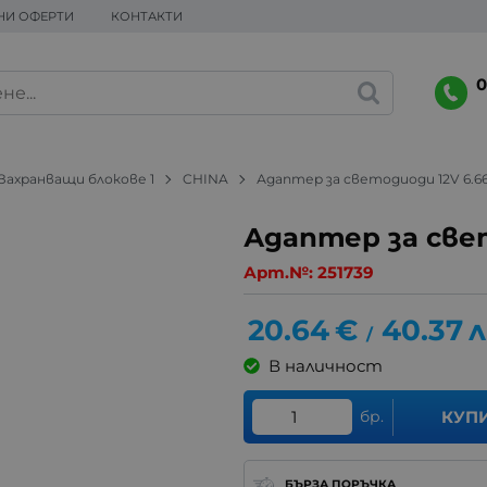
НИ ОФЕРТИ
КОНТАКТИ
0
Захранващи блокове 1
CHINA
Адаптер за светодиоди 12V 6.6
Адаптер за све
Арт.№:
251739
20.64
€
40.37
л
/
В наличност
бр.
КУП
БЪРЗА ПОРЪЧКА