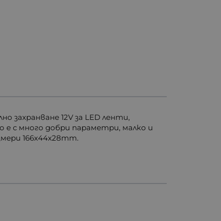
лно захранване 12V за LED ленти,
е с много добри параметри, малко и
азмери 166x44x28mm.