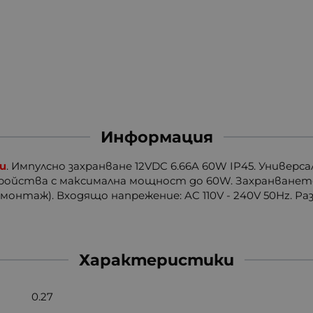
Информация
ди
. Импулсно захранване 12VDC 6.66A 60W IP45. Универса
ройства с максимална мощност до 60W. Захранването 
монтаж). Входящо напрежение: AC 110V - 240V 50Hz. Р
Характеристики
0.27