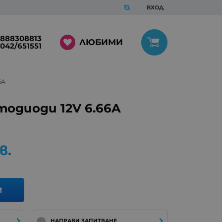
ВХОД
888308813
ЛЮБИМИ
042/651551
6A
тодиоди 12V 6.66A
в.
И
НАПРАВИ ЗАПИТВАНЕ