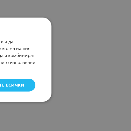
е и да
нето на нашия
 да я комбинират
ашето използване
ТЕ ВСИЧКИ