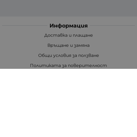
Информация
Доставка и плащане
Връщане и замяна
Общи условия за ползване
Политиката за поверителност
Политика за използване на бисквитки
При възникване на спор, свързан с покупка онлайн,
можете да ползвате сайта ОРС
Вашите права
Отказ от сделка
За Нас
Цветен код на резисторите