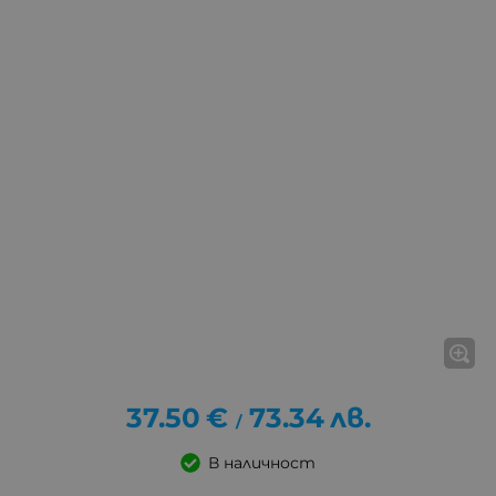
37.50
€
73.34
лв.
/
В наличност