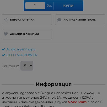
бр.
КУПИ
БЪРЗА ПОРЪЧКА
НАПРАВИ ЗАПИТВАНЕ
ДОБАВИ В ЛЮБИМИ
Ac-dc адаптори
CELLEVIA POWER
Рейтинг:
Информация
Импулсен адаптер с входно напрежение 90...264VAC и
изходно напрежение 24V, ток 5A, мощност 120W с
накрайник женска захранваща букса
5.5x2.5mm
с плюс в
средата на буксата. Външни