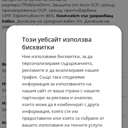
размери 170x65x40mm. Защита от късо SCP, срещу
пренапрежения OVP, срещу претоварване
OPP. Ефективност 85%.
Комплект със
захранващ
кабел
.
Дължина на изходния кабел
1m. Дължина на
захранващия кабел 1m.
Този уебсайт използва
бисквитки
Характеристики
Ние използваме бисквитки, за да
персонализираме съдържанието,
Вх. напрежение
рекламите и да анализираме нашия
100...240VAC
трафик. Също така споделяме
информация за използването на
Изх. напрежение
нашия сайт от ваша страна с нашите
24VDC
партньори за реклама и анализи,
Изх. ток
които може да я комбинират с друга
5A
информация, която сте им
предоставили или която са събрали от
Конектор
вашето използване на техните услуги.