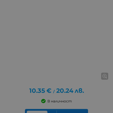
10.35
€
20.24
лв.
/
В наличност