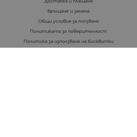
Доставка и плащане
Връщане и замяна
Общи условия за ползване
Политиката за поверителност
Политика за използване на бисквитки
При възникване на спор, свързан с покупка онлайн,
можете да ползвате сайта ОРС
Вашите права
Отказ от сделка
За Нас
Цветен код на резисторите
Полезни връзки
Карта на сайта
Контакти