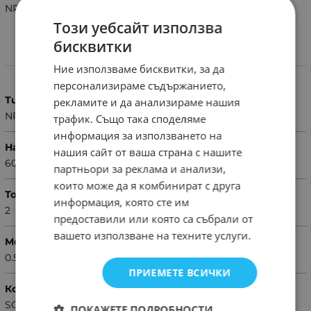
NPN 60V 2A 0.5W 210MHZ SMD DT
Този уебсайт използва
бисквитки
Характеристики
Ние използваме бисквитки, за да
персонализираме съдържанието,
Тип
рекламите и да анализираме нашия
NPN
трафик. Също така споделяме
информация за използването на
Напрежение (V)
нашия сайт от ваша страна с нашите
60
партньори за реклама и анализи,
които може да я комбинират с друга
Ток (A)
информация, която сте им
2
предоставили или която са събрали от
вашето използване на техните услуги.
Мощност (W)
0.5
ПРИЕМЕТЕ ВСИЧКИ
Корпус
SOT223
ПОКАЖЕТЕ ПОДРОБНОСТИ