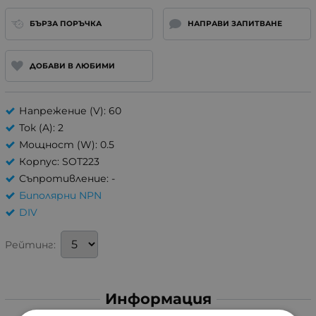
БЪРЗА ПОРЪЧКА
НАПРАВИ ЗАПИТВАНЕ
ДОБАВИ В ЛЮБИМИ
Напрежение (V): 60
Ток (A): 2
Мощност (W): 0.5
Корпус: SOT223
Съпротивление: -
Биполярни NPN
DIV
Рейтинг:
Информация