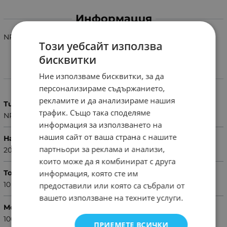
Информация
NPN 200V 10A 100W 20MHZ TO3P
Този уебсайт използва
бисквитки
Ние използваме бисквитки, за да
Характеристики
персонализираме съдържанието,
рекламите и да анализираме нашия
Тип
трафик. Също така споделяме
NPN
информация за използването на
нашия сайт от ваша страна с нашите
Напрежение (V)
партньори за реклама и анализи,
200
които може да я комбинират с друга
Ток (A)
информация, която сте им
10
предоставили или която са събрали от
вашето използване на техните услуги.
Мощност (W)
100
ПРИЕМЕТЕ ВСИЧКИ