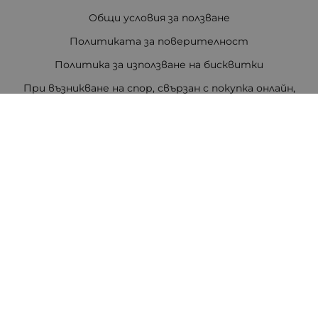
Общи условия за ползване
Политиката за поверителност
Политика за използване на бисквитки
При възникване на спор, свързан с покупка онлайн,
можете да ползвате сайта ОРС
Вашите права
Отказ от сделка
За Нас
Цветен код на резисторите
Полезни връзки
Карта на сайта
Контакти
Контакти