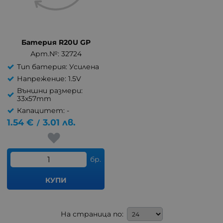
Батерия R20U GP
Арт.№: 32724
Тип батерия: Усилена
Напрежение: 1.5V
Външни размери:
33x57mm
Капацитет: -
1.54
€
3.01
лв.
/
бр.
КУПИ
На страница по: