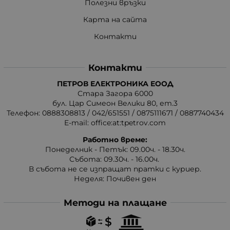
Полезни връзки
Карта на сайта
Контакти
Контакти
ПЕТРОВ ЕЛЕКТРОНИКА ЕООД
Стара Загора 6000
бул. Цар Симеон Велики 80, ет.3
Телефон:
0888308813
/
042/651551
/
0875111671
/
0887740434
E-mail:
office:at:tpetrov.com
Работно време:
Понеделник - Петък: 09.00ч. - 18.30ч.
Събота: 09.30ч. - 16.00ч.
В събота не се изпращат пратки с куриер.
Неделя: Почивен ден
Методи на плащане